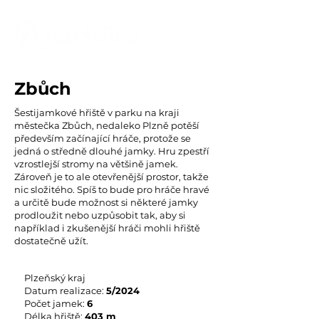
Zbůch
Šestijamkové hřiště v parku na kraji
městečka Zbůch, nedaleko Plzně potěší
především začínající hráče, protože se
jedná o středně dlouhé jamky. Hru zpestří
vzrostlejší stromy na většině jamek.
Zároveň je to ale otevřenější prostor, takže
nic složitého. Spíš to bude pro hráče hravé
a určitě bude možnost si některé jamky
prodloužit nebo uzpůsobit tak, aby si
například i zkušenější hráči mohli hřiště
dostatečně užít.
Plzeňský kraj
Datum realizace:
5
/2024
Počet jamek:
6
Délka hřiště:
403
m