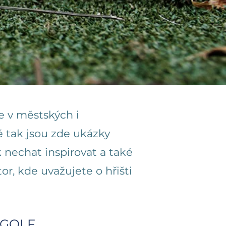
e v městských i
 tak jsou zde ukázky
k nechat inspirovat a také
r, kde uvažujete o hřišti
IGOLF