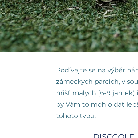
Podívejte se na výběr nám
zámeckých parcích, v sou
hřišť malých (6-9 jamek) 
by Vám to mohlo dát lepš
tohoto typu.
DISCGOLF