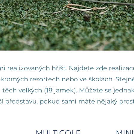
i realizovaných hřišť. Najdete zde realizac
kromých resortech nebo ve školách. Stejně
i těch velkých (18 jamek). Můžete se jedna
í představu, pokud sami máte nějaký prosto
MULTIGOLF
MIN