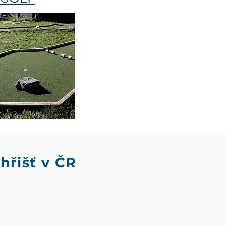
hřišť v ČR