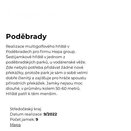
Poděbrady
Realizace multigolfového hřiště v
Poděbradech pro firmu Hepa group.
Šestijamkové hřiště v jednom z
poděbradských parků, u vodárenské věže.
Zde nebylo potřeba přidávat žádné nové
překážky, protože park je sám o sobě velmi
dobře členitý a zajišťuje pro hráče spoustu
přírodních překážek. Jamky nejsou moc
dlouhé, v průměru kolem 50-60 metrů.
Hřiště patří k těm menším.
Středočeský kraj
Datum realizace:
9/2022
Počet jamek:
9
Mapa