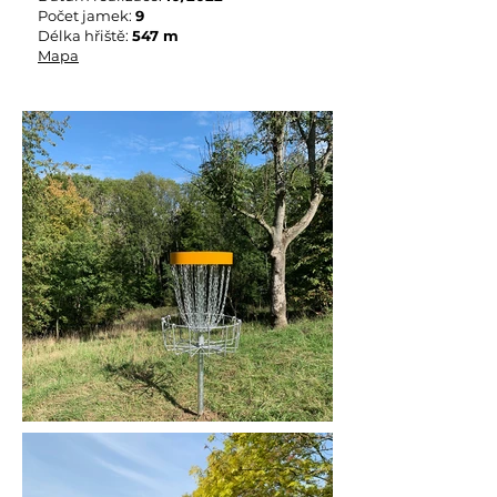
Počet jamek:
9
Délka hřiště:
547 m
Mapa