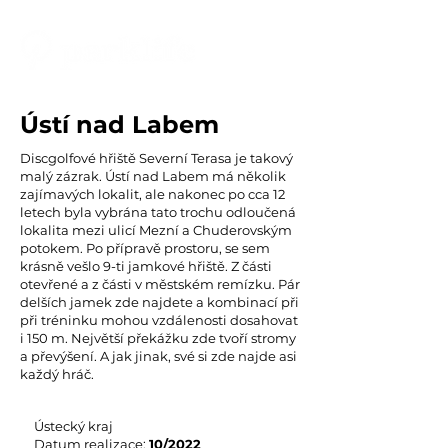
Ústí nad Labem
Discgolfové hřiště Severní Terasa je takový
malý zázrak. Ústí nad Labem má několik
zajímavých lokalit, ale nakonec po cca 12
letech byla vybrána tato trochu odloučená
lokalita mezi ulicí Mezní a Chuderovským
potokem. Po přípravě prostoru, se sem
krásně vešlo 9-ti jamkové hřiště. Z části
otevřené a z části v městském remízku. Pár
delších jamek zde najdete a kombinací při
při tréninku mohou vzdálenosti dosahovat
i 150 m. Největší překážku zde tvoří stromy
a převýšení. A jak jinak, své si zde najde asi
každý hráč.
Ústecký kraj
Datum realizace:
10
/2022