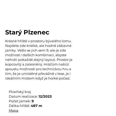
Starý Plzenec
Krásné hřiště v prostoru bývalého lomu.
Najdete zde krátké, ale hodně zábavné
jamky. Vešlo se jich sem 9, ale je zde
možnost i dalších kombinací, abyste
nehráli pokaždé stejný layout. Prostor je
kopcovitý a zalesněný. Hráčům nabízí
spoustu možností pro technickou hru a
tím, že je umístěné převážně v lese, je i
ideálním místem když je horké počasí.
Plzeňský kraj
Datum realizace:
12
/2023
Počet jamek:
9
Délka hřiště:
487
m
Mapa