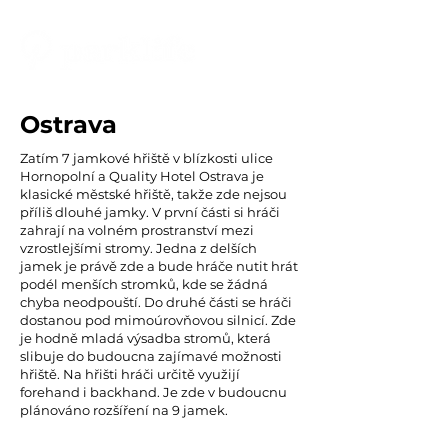
Ostrava
Zatím 7 jamkové hřiště v blízkosti ulice
Hornopolní a Quality Hotel Ostrava je
klasické městské hřiště, takže zde nejsou
příliš dlouhé jamky. V první části si hráči
zahrají na volném prostranství mezi
vzrostlejšími stromy. Jedna z delších
jamek je právě zde a bude hráče nutit hrát
podél menších stromků, kde se žádná
chyba neodpouští. Do druhé části se hráči
dostanou pod mimoúrovňovou silnicí. Zde
je hodně mladá výsadba stromů, která
slibuje do budoucna zajímavé možnosti
hřiště. Na hřišti hráči určitě využijí
forehand i backhand. Je zde v budoucnu
plánováno rozšíření na 9 jamek.